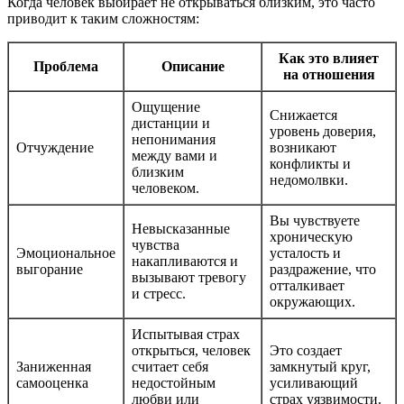
Когда человек выбирает не открываться близким, это часто
приводит к таким сложностям:
Как это влияет
Проблема
Описание
на отношения
Ощущение
Снижается
дистанции и
уровень доверия,
непонимания
Отчуждение
возникают
между вами и
конфликты и
близким
недомолвки.
человеком.
Вы чувствуете
Невысказанные
хроническую
чувства
Эмоциональное
усталость и
накапливаются и
выгорание
раздражение, что
вызывают тревогу
отталкивает
и стресс.
окружающих.
Испытывая страх
открыться, человек
Это создает
Заниженная
считает себя
замкнутый круг,
самооценка
недостойным
усиливающий
любви или
страх уязвимости.