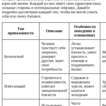
взрослой жизни. Каждый из них имеет свои характеристики,
сильные стороны и потенциальные ловушки. Давайте
подробно рассмотрим каждый тип, чтобы вы могли узнать
себя или своих близких.
Особенности
Тип
Описание
поведения в
привязанности
отношениях
Человек
Легко
чувствует себя
устанавливает
уверенно,
близость, умеет
М
Безопасный
доверяет
просить о
и
другим, знает
помощи и
д
свои
поддерживать
потребности
баланс
Стремится к
Сдержан в
независимости,
выражении
Т
Избегающий
избегает
чувств, может
сб
эмоциональной
казаться
и
близости
холодным
Часто
Испытывает
Ре