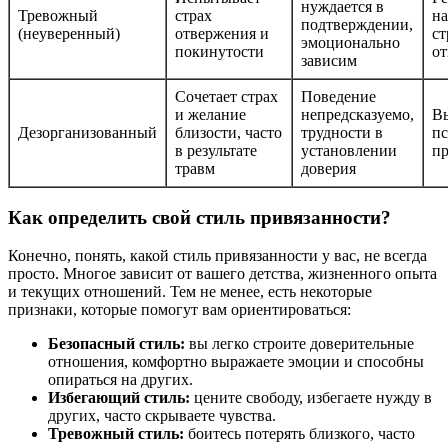
нуждается в
Тревожный
страх
на
подтверждении,
(неуверенный)
отвержения и
ст
эмоционально
покинутости
о
зависим
Сочетает страх
Поведение
и желание
непредсказуемо,
В
Дезорганизованный
близости, часто
трудности в
пс
в результате
установлении
п
травм
доверия
Как определить свой стиль привязанности?
Конечно, понять, какой стиль привязанности у вас, не всегда
просто. Многое зависит от вашего детства, жизненного опыта
и текущих отношений. Тем не менее, есть некоторые
признаки, которые помогут вам ориентироваться:
Безопасный стиль:
вы легко строите доверительные
отношения, комфортно выражаете эмоции и способны
опираться на других.
Избегающий стиль:
цените свободу, избегаете нужду в
других, часто скрываете чувства.
Тревожный стиль:
боитесь потерять близкого, часто