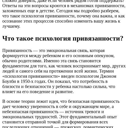
сложно доверять, даже если человек рядом готов поддержать?
Ответы на эти вопросы кроются в механизмах привязанности,
заложенных еще в детстве. Сегодня мы подробно разберем,
что такое психология привязанности, почему она важна, и как
осознание этих процессов способно изменить вашу жизнь к
лучшему.
Что такое психология привязанности?
Привязанность — это эмоциональная связь, которая
формируется между ребенком и его основным опекуном,
обычно родителями. Именно эта связь становится
фундаментом для того, как человек воспринимает мир, других
людей и самого себя на протяжении всей жизни. Термин
«психология привязанности» введен психологом Джоном
Боулби в 1950-х годах. Он показал, что потребность в
близости и безопасности у ребенка настолько сильна, что
влияет на его поведение и развитие.
В основе теории лежит идея, что безопасная привязанность
дает человеку уверенность в себе и окружающем мире, а
небезопасная привязанность — источник тревоги и
эмоциональных трудностей. Этот фундаментальный опыт
становится отправной точкой для формирования всех
последующих отношений — дружеских, романтических,