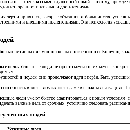
ля кого-то — крепкая семья и душевный покой. Поэтому, прежде
е удовлетворённости жизнью и достижениями.
ких черт и привычек, которые объединяют большинство успешны
утренними и внешними препятствиями. Эта психология успешных 
юдей
ор когнитивных и эмоциональных особенностей. Конечно, кажд
ные цели.
Успешные люди не просто мечтают, их мечты конкретн
идимым.
удностей и неудач, они продолжают идти вперёд. Быть успешным
а способность видеть возможности даже в сложных ситуациях. 
ешные люди умеют быстро адаптироваться к новым условиям, со
делять важные дела от срочных, устойчиво следовать расписани
неуспешных людей
Успешные люди