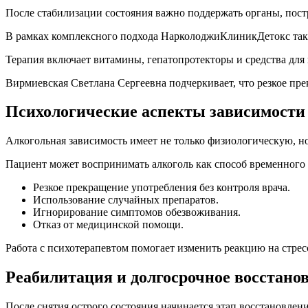
После стабилизации состояния важно поддержать органы, постр
В рамках комплексного подхода НарколоджиКлиникДетокс так
Терапия включает витамины, гепатопротекторы и средства для
Вирмиевская Светлана Сергеевна подчеркивает, что резкое пр
Психологические аспекты зависимости
Алкогольная зависимость имеет не только физиологическую, но
Пациент может воспринимать алкоголь как способ временного 
Резкое прекращение употребления без контроля врача.
Использование случайных препаратов.
Игнорирование симптомов обезвоживания.
Отказ от медицинской помощи.
Работа с психотерапевтом помогает изменить реакцию на стрес
Реабилитация и долгосрочное восстано
После снятия острого состояния начинается этап восстановлен