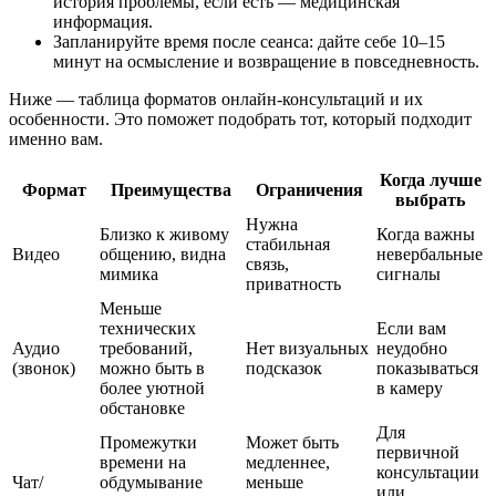
история проблемы, если есть — медицинская
информация.
Запланируйте время после сеанса: дайте себе 10–15
минут на осмысление и возвращение в повседневность.
Ниже — таблица форматов онлайн‑консультаций и их
особенности. Это поможет подобрать тот, который подходит
именно вам.
Когда лучше
Формат
Преимущества
Ограничения
выбрать
Нужна
Близко к живому
Когда важны
стабильная
Видео
общению, видна
невербальные
связь,
мимика
сигналы
приватность
Меньше
технических
Если вам
Аудио
требований,
Нет визуальных
неудобно
(звонок)
можно быть в
подсказок
показываться
более уютной
в камеру
обстановке
Для
Промежутки
Может быть
первичной
времени на
медленнее,
консультации
Чат/
обдумывание
меньше
или