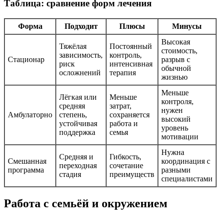
Таблица: сравнение форм лечения
Форма
Подходит
Плюсы
Минусы
Высокая
Тяжёлая
Постоянный
стоимость,
зависимость,
контроль,
Стационар
разрыв с
риск
интенсивная
обычной
осложнений
терапия
жизнью
Меньше
Лёгкая или
Меньше
контроля,
средняя
затрат,
нужен
Амбулаторно
степень,
сохраняется
высокий
устойчивая
работа и
уровень
поддержка
семья
мотивации
Нужна
Средняя и
Гибкость,
Смешанная
координация с
переходная
сочетание
программа
разными
стадия
преимуществ
специалистами
Работа с семьёй и окружением