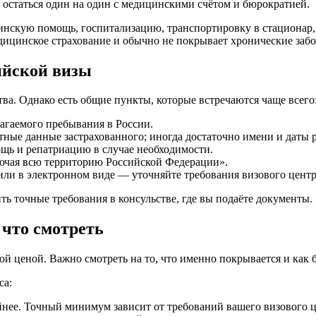
 остаться один на один с медицинскими счётом и бюрократией.
скую помощь, госпитализацию, транспортировку в стационар, 
дицинское страхование и обычно не покрывает хронические забо
ийской визы
тва. Однако есть общие пункты, которые встречаются чаще всего
агаемого пребывания в России.
тные данные застрахованного; иногда достаточно имени и даты 
ь и репатриацию в случае необходимости.
лючая всю территорию Российской Федерации».
ли в электронном виде — уточняйте требования визового центр
ть точные требования в консульстве, где вы подаёте документы.
 что смотреть
й ценой. Важно смотреть на то, что именно покрывается и как б
са:
йнее. Точный минимум зависит от требований вашего визового ц