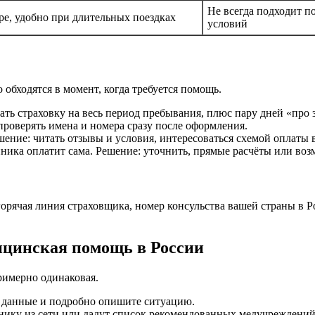
Не всегда подходит п
е, удобно при длительных поездках
условий
обходятся в момент, когда требуется помощь.
ать страховку на весь период пребывания, плюс пару дней «про 
проверять имена и номера сразу после оформления.
ение: читать отзывы и условия, интересоваться схемой оплаты 
ика оплатит сама. Решение: уточнить, прямые расчёты или воз
горячая линия страховщика, номер консульства вашей страны в 
дицинская помощь в России
примерно одинаковая.
и данные и подробно опишите ситуацию.
инику из сети или дадут список рекомендованных медучреждений