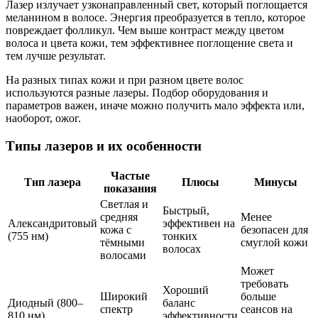
Лазер излучает узконаправленный свет, который поглощается
меланином в волосе. Энергия преобразуется в тепло, которое
повреждает фолликул. Чем выше контраст между цветом
волоса и цвета кожи, тем эффективнее поглощение света и
тем лучше результат.
На разных типах кожи и при разном цвете волос
используются разные лазеры. Подбор оборудования и
параметров важен, иначе можно получить мало эффекта или,
наоборот, ожог.
Типы лазеров и их особенности
Частые
Тип лазера
Плюсы
Минусы
показания
Светлая и
Быстрый,
средняя
Менее
Александритовый
эффективен на
кожа с
безопасен для
(755 нм)
тонких
тёмными
смуглой кожи
волосах
волосами
Может
требовать
Хороший
Широкий
больше
Диодный (800–
баланс
спектр
сеансов на
810 нм)
эффективности